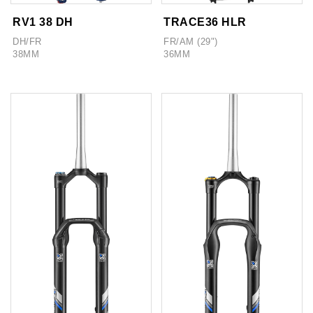
RV1 38 DH
TRACE36 HLR
DH/FR
FR/AM (29")
38MM
36MM