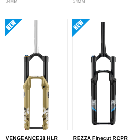
34MM
34MM
VENGEANCE38 HLR
REZZA Finecut RCPR