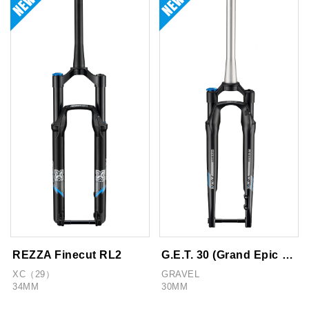
REZZA Finecut RL2
G.E.T. 30 (Grand Epic Trail)
XC（29）
GRAVEL
34MM
30MM