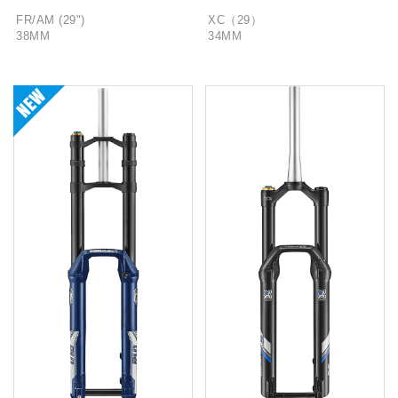
FR/AM (29")
XC（29）
38MM
34MM