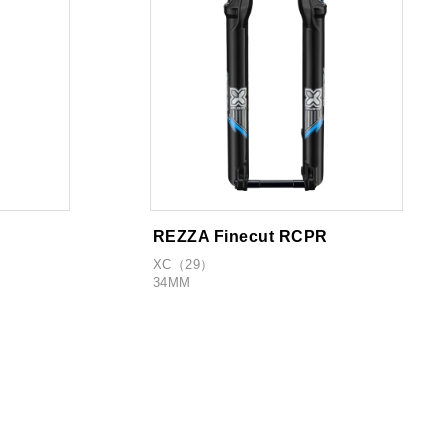
REZZA Finecut RCPR
XC（29）
34MM