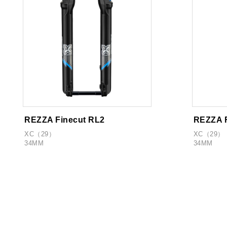
REZZA Finecut RL2
REZZA 
XC（29）
XC（29）
34MM
34MM