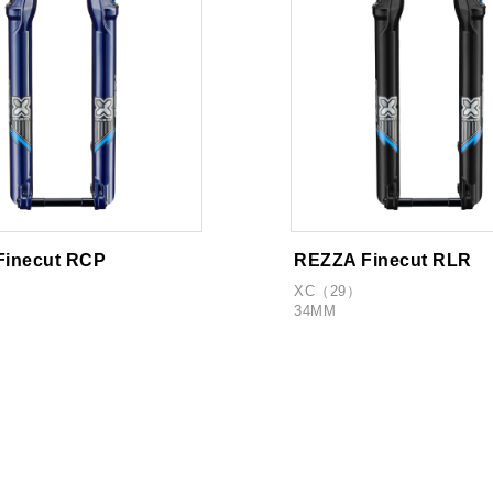
Finecut RCP
REZZA Finecut RLR
XC（29）
34MM