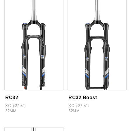
RC32
RC32 Boost
XC（27.5“）
XC（27.5“）
32MM
32MM