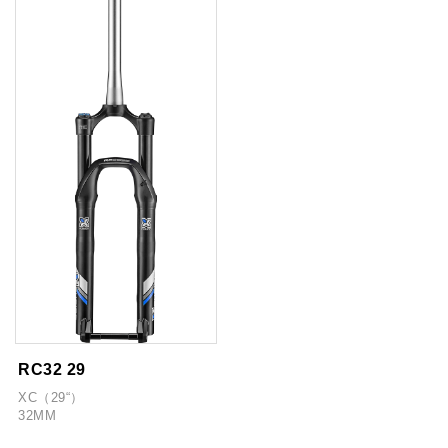
RC32 29
XC（29“）
32MM